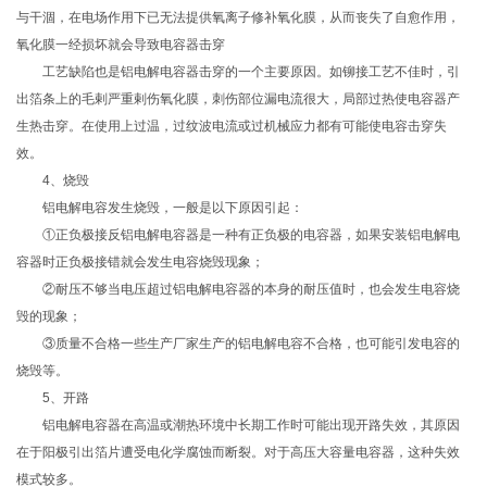
与干涸，在电场作用下已无法提供氧离子修补氧化膜，从而丧失了自愈作用，
氧化膜一经损坏就会导致电容器击穿
工艺缺陷也是铝电解电容器击穿的一个主要原因。如铆接工艺不佳时，引
出箔条上的毛剌严重剌伤氧化膜，刺伤部位漏电流很大，局部过热使电容器产
生热击穿。在使用上过温，过纹波电流或过机械应力都有可能使电容击穿失
效。
4、烧毁
铝电解电容发生烧毁，一般是以下原因引起：
①正负极接反铝电解电容器是一种有正负极的电容器，如果安装铝电解电
容器时正负极接错就会发生电容烧毁现象；
②耐压不够当电压超过铝电解电容器的本身的耐压值时，也会发生电容烧
毁的现象；
③质量不合格一些生产厂家生产的铝电解电容不合格，也可能引发电容的
烧毁等。
5、开路
铝电解电容器在高温或潮热环境中长期工作时可能出现开路失效，其原因
在于阳极引出箔片遭受电化学腐蚀而断裂。对于高压大容量电容器，这种失效
模式较多。