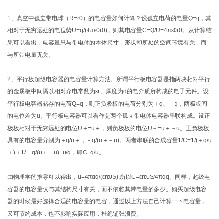
1、真空中孤立带电球（R=r0）的电容量如何计算？设孤立电荷的电量Q=q，其
相对于无穷远处的电位势U=q/(4πε0r0)，则其电容量C=Q/U=4πε0r0。从计算结
果可以看出，电容量只与带电体的本体尺寸，形状和所处的空间环境有关，而
与所带电量无关。
2、平行板超级电容器的电容量计算方法。所谓平行板电容器是指两块相对平行
的金属板中间隔以相对介电常数为εr、厚度为d的电介质所构成的电子元件。设
平行板电容器储存的电荷Q=q，则正负极板的电荷分别为＋q、－q，两极板间
的电位差为u。平行板电容器可以看作是两个孤立带电体电容器串联构成。设正
极板相对于无穷远处的电位U＋=u＋，则负极板的电位U－=u＋－u。正负极板
具有的电容量分别为＋q/u＋，－q/(u＋－u)。两者串联的合成容量1/C=1/(＋q/u
＋)＋1/－q/(u＋－u)=u/q，即C=q/u。
由物理学的推导可以得出，u=4πdq/(εrε0S),所以C=εrε0S/4πdq。同样，超级电
容器的电容量仅与其结构尺寸有关，而不依赖其带电量的多少。购买超级电容
器的时候最好选择合适的电容量的电容，通过以上方法自己计算一下电容量，
又可节约成本，也不影响实际应用，杜绝铺张浪费。